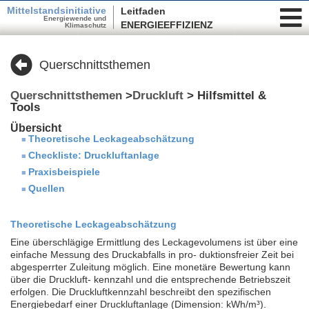
Mittelstandsinitiative
Leitfaden
Energiewende und
ENERGIEEFFIZIENZ
Klimaschutz
Querschnittsthemen
Querschnittsthemen
>
Druckluft
> Hilfsmittel &
Tools
Übersicht
Theoretische Leckageabschätzung
Checkliste: Druckluftanlage
Praxisbeispiele
Quellen
Theoretische Leckageabschätzung
Eine überschlägige Ermittlung des Leckagevolumens ist über eine
einfache Messung des Druckabfalls in pro- duktionsfreier Zeit bei
abgesperrter Zuleitung möglich. Eine monetäre Bewertung kann
über die Druckluft- kennzahl und die entsprechende Betriebszeit
erfolgen. Die Druckluftkennzahl beschreibt den spezifischen
Energiebedarf einer Druckluftanlage (Dimension: kWh/m³).