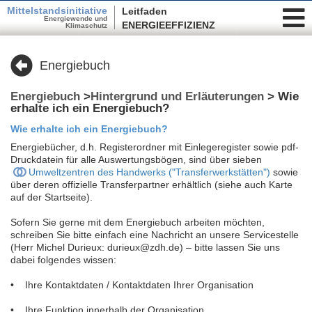
Mittelstandsinitiative
Leitfaden
Energiewende und
ENERGIEEFFIZIENZ
Klimaschutz
Energiebuch
Energiebuch
>
Hintergrund und Erläuterungen
> Wie
erhalte ich ein Energiebuch?
Wie erhalte ich ein Energiebuch?
Energiebücher, d.h. Registerordner mit Einlegeregister sowie pdf-
Druckdatein für alle Auswertungsbögen, sind über sieben
Umweltzentren des Handwerks ("Transferwerkstätten")
sowie
über deren offizielle Transferpartner erhältlich (siehe auch Karte
auf der Startseite).
Sofern Sie gerne mit dem Energiebuch arbeiten möchten,
schreiben Sie bitte einfach eine Nachricht an unsere Servicestelle
(Herr Michel Durieux: durieux@zdh.de) – bitte lassen Sie uns
dabei folgendes wissen:
• Ihre Kontaktdaten / Kontaktdaten Ihrer Organisation
• Ihre Funktion innerhalb der Organisation